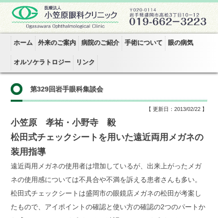
ホーム
外来のご案内
病院のご紹介
手術について
眼の病気
オルソケラトロジー
リンク
第329回岩手眼科集談会
【 更新日：2013/02/22 】
小笠原 孝祐・小野寺 毅
松田式チェックシートを用いた遠近両用メガネの
装用指導
遠近両用メガネの使用者は増加しているが、出来上がったメガ
ネの使用感については不具合や不満を訴える患者さんも多い。
松田式チェックシートは盛岡市の眼鏡店メガネの松田が考案し
たもので、アイポイントの確認と使い方の確認の2つのパートか