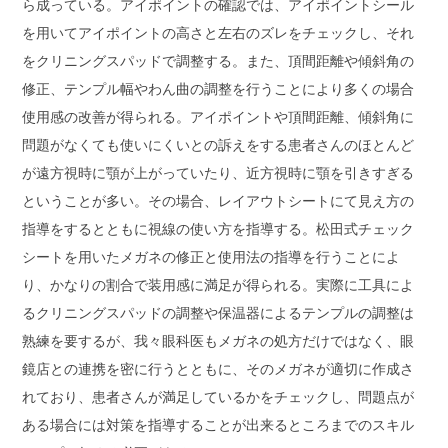
ら成っている。アイポイントの確認では、アイポイントシール
を用いてアイポイントの高さと左右のズレをチェックし、それ
をクリニングスパッドで調整する。また、頂間距離や傾斜角の
修正、テンプル幅やわん曲の調整を行うことにより多くの場合
使用感の改善が得られる。アイポイントや頂間距離、傾斜角に
問題がなくても使いにくいとの訴えをする患者さんのほとんど
が遠方視時に顎が上がっていたり、近方視時に顎を引きすぎる
ということが多い。その場合、レイアウトシートにて見え方の
指導をするとともに視線の使い方を指導する。松田式チェック
シートを用いたメガネの修正と使用法の指導を行うことによ
り、かなりの割合で装用感に満足が得られる。実際に工具によ
るクリニングスパッドの調整や保温器によるテンプルの調整は
熟練を要するが、我々眼科医もメガネの処方だけではなく、眼
鏡店との連携を密に行うとともに、そのメガネが適切に作成さ
れており、患者さんが満足しているかをチェックし、問題点が
ある場合には対策を指導することが出来るところまでのスキル