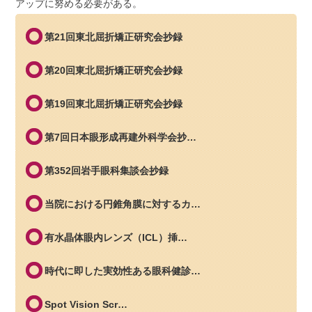
アップに努める必要がある。
第21回東北屈折矯正研究会抄録
第20回東北屈折矯正研究会抄録
第19回東北屈折矯正研究会抄録
第7回日本眼形成再建外科学会抄…
第352回岩手眼科集談会抄録
当院における円錐角膜に対するカ…
有水晶体眼内レンズ（ICL）挿…
時代に即した実効性ある眼科健診…
Spot Vision Scr…