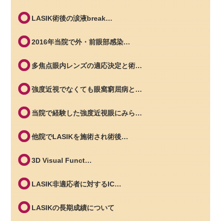
LASIK術後の涙液break…
2016年当院で外・前眼部感染…
多焦点眼内レンズの適応決定と術…
強度近視でなくても眼窩窮屈病と…
当院で経験した強度近視眼にみら…
他院でLASIKを施術され術後…
3D Visual Funct…
LASIK非適応者に対するIC…
LASIKの長期成績について