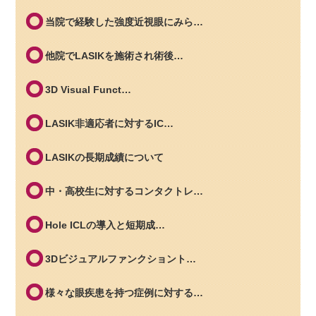
当院で経験した強度近視眼にみら…
他院でLASIKを施術され術後…
3D Visual Funct…
LASIK非適応者に対するIC…
LASIKの長期成績について
中・高校生に対するコンタクトレ…
Hole ICLの導入と短期成…
3Dビジュアルファンクショント…
様々な眼疾患を持つ症例に対する…