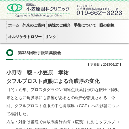
ホーム
外来のご案内
病院のご紹介
手術について
眼の病気
オルソケラトロジー
リンク
第328回岩手眼科集談会
【 更新日：2013/03/27 】
小野寺 毅・小笠原 孝祐
タフルプロスト点眼による角膜厚の変化
目的：近年、プロスタグラジン関連点眼薬は強力な眼圧下降効
果とともに角膜厚にも影響があるとの報告が散見される。今
回、タフルプロスト点眼の中心角膜厚（CCT）への影響につい
て検討した。
方法：対象は当院で開放隅角緑内障（広義）に対しタフルプロ