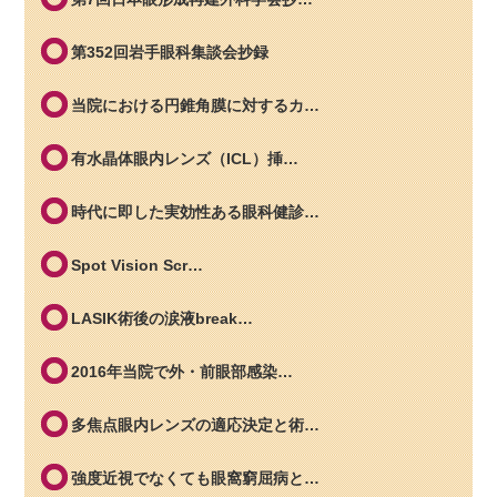
第352回岩手眼科集談会抄録
当院における円錐角膜に対するカ…
有水晶体眼内レンズ（ICL）挿…
時代に即した実効性ある眼科健診…
Spot Vision Scr…
LASIK術後の涙液break…
2016年当院で外・前眼部感染…
多焦点眼内レンズの適応決定と術…
強度近視でなくても眼窩窮屈病と…