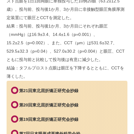
スト点眼を1日1回両眼に単独投与した10例20眼（63.2±12.5
歳）。投与前、投与後1か月、3か月目に非接触型眼圧角膜厚測
定装置にて眼圧とCCTを測定した。
結果：投与前、投与後1か月、3か月目にそれぞれ眼圧
（mmHg）は16.9±3.4、14.4±1.6（p=0.001）、
15.2±2.5（p=0.002）、また、CCT（μm）は531.6±32.7、
529.5±32.3（p=0.04）、527.0±30.2（p=0.004）と眼圧、CCT
ともに投与前と比較して投与後は有意に減少した。
結論：タフルプロスト点眼は眼圧を下降するとともに、CCTを
薄くした。
第21回東北屈折矯正研究会抄録
第20回東北屈折矯正研究会抄録
第19回東北屈折矯正研究会抄録
第7回日本眼形成再建外科学会抄…