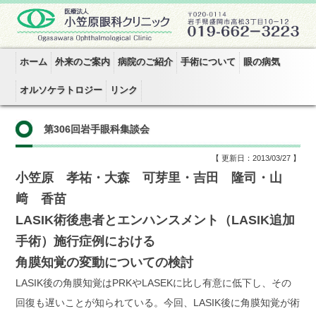
ホーム
外来のご案内
病院のご紹介
手術について
眼の病気
オルソケラトロジー
リンク
第306回岩手眼科集談会
【 更新日：2013/03/27 】
小笠原 孝祐・大森 可芽里・吉田 隆司・山
﨑 香苗
LASIK術後患者とエンハンスメント（LASIK追加
手術）施行症例における
角膜知覚の変動についての検討
LASIK後の角膜知覚はPRKやLASEKに比し有意に低下し、その
回復も遅いことが知られている。今回、LASIK後に角膜知覚が術