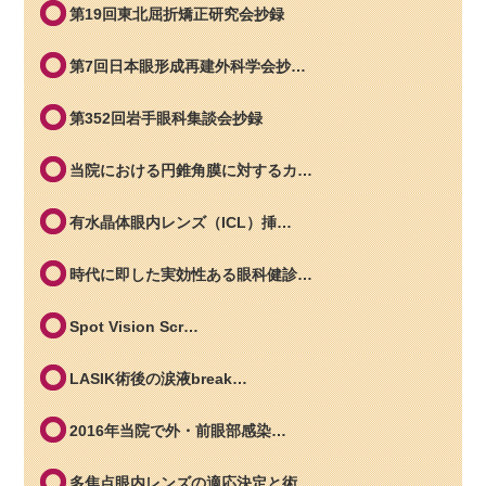
第19回東北屈折矯正研究会抄録
第7回日本眼形成再建外科学会抄…
第352回岩手眼科集談会抄録
当院における円錐角膜に対するカ…
有水晶体眼内レンズ（ICL）挿…
時代に即した実効性ある眼科健診…
Spot Vision Scr…
LASIK術後の涙液break…
2016年当院で外・前眼部感染…
多焦点眼内レンズの適応決定と術…