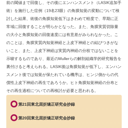
前の閾値まで回復し、その後にエンハンスメント（LASIK追加手
術）を施行した症例（19名23眼）の角膜知覚の変動について検
討した結果、術後の角膜知覚低下はきわめて軽度で、早期に正
常域に回復することが明らかとなった。また、角膜実質切除量
の大小と角膜知覚の回復速度には有意差がみられなかった。こ
のことは、角膜実質内知覚神経と上皮下神経との結びつきがな
いこと、また、上皮下神経は実質内神経の分枝ではないことを
示唆するものであり、最近のMullerらの解剖組織学的研究報告を
裏付けると考えられる。LASIK後は角膜知覚が低下し、エンハン
スメント後では知覚が保たれている機序は、ヒンジ側からの代
償性上皮下神経の再生であろうか。ヒト角膜知覚神経の分布と
その再生過程についての再検討が必要と思われる。
第21回東北屈折矯正研究会抄録
第20回東北屈折矯正研究会抄録