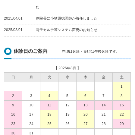
た
2025/04/01
副院長に小笠原聡医師が着任しました
2025/03/01
電子カルテ等システム変更のお知らせ
休診日のご案内
赤印は休診・黄印は午後休診です。
【 2026年8月 】
日
月
火
水
木
金
土
1
2
3
4
5
6
7
8
9
10
11
12
13
14
15
16
17
18
19
20
21
22
23
24
25
26
27
28
29
30
31