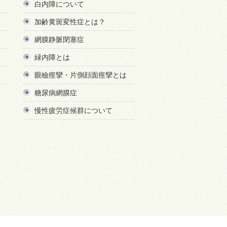
白内障について
加齢黄斑変性症とは？
網膜静脈閉塞症
緑内障とは
眼瞼痙攣・片側顔面痙攣とは
糖尿病網膜症
慢性疲労症候群について