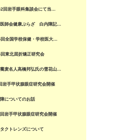
42回岩手眼科集談会にて当…
本医師会健康ぷらざ 白内障記…
5回全国学校保健・学校医大…
4回東北屈折矯正研究会
打蕎麦名人高橋邦弘氏の雪花山…
回岩手甲状腺眼症研究会開催
内障についてのお話
３回岩手甲状腺眼症研究会開催
ンタクトレンズについて