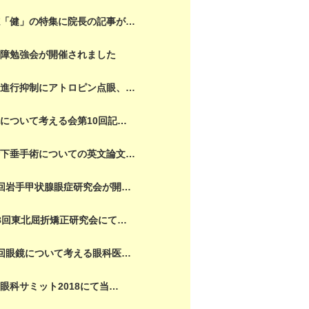
誌「健」の特集に院長の記事が…
内障勉強会が開催されました
視進行抑制にアトロピン点眼、…
について考える会第10回記…
瞼下垂手術についての英文論文…
回岩手甲状腺眼症研究会が開…
8回東北屈折矯正研究会にて…
回眼鏡について考える眼科医…
眼科サミット2018にて当…