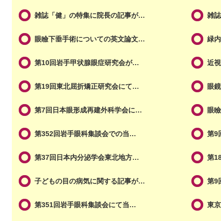
雑誌「健」の特集に院長の記事が…
雑
眼瞼下垂手術についての英文論文…
緑
第10回岩手甲状腺眼症研究会が…
近
第19回東北屈折矯正研究会にて…
眼鏡
第7回日本眼形成再建外科学会に…
眼
第352回岩手眼科集談会での当…
第9
第37回日本内分泌学会東北地方…
第1
子どもの目の病気に関する記事が…
第9
第351回岩手眼科集談会にて当…
東京