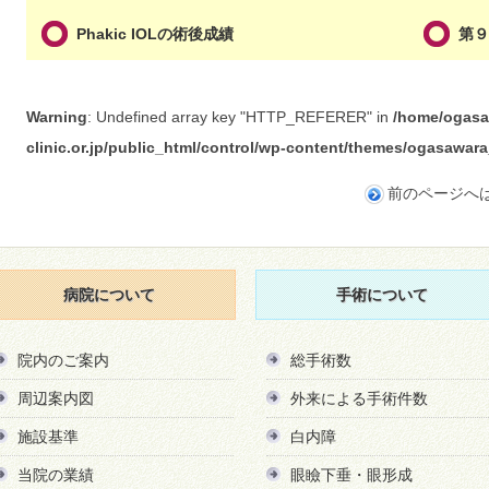
Phakic IOLの術後成績
第
Warning
: Undefined array key "HTTP_REFERER" in
/home/ogasa
clinic.or.jp/public_html/control/wp-content/themes/ogasawa
前のページへ
病院について
手術について
院内のご案内
総手術数
周辺案内図
外来による手術件数
施設基準
白内障
当院の業績
眼瞼下垂・眼形成