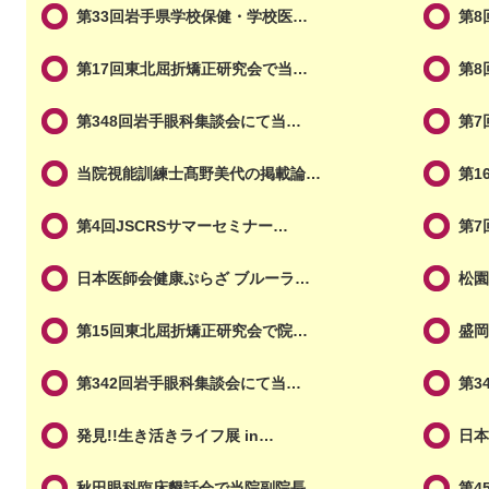
第33回岩手県学校保健・学校医…
第8
第17回東北屈折矯正研究会で当…
第8
第348回岩手眼科集談会にて当…
第7
当院視能訓練士髙野美代の掲載論…
第1
第4回JSCRSサマーセミナー…
第7
日本医師会健康ぷらざ ブルーラ…
松
第15回東北屈折矯正研究会で院…
盛
第342回岩手眼科集談会にて当…
第3
発見!!生き活きライフ展 in…
日
秋田眼科臨床懇話会で当院副院長…
第4