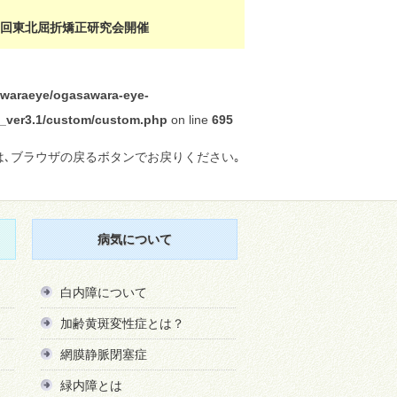
９回東北屈折矯正研究会開催
waraeye/ogasawara-eye-
ra_ver3.1/custom/custom.php
on line
695
は､ブラウザの戻るボタンでお戻りください｡
病気について
白内障について
加齢黄斑変性症とは？
網膜静脈閉塞症
緑内障とは