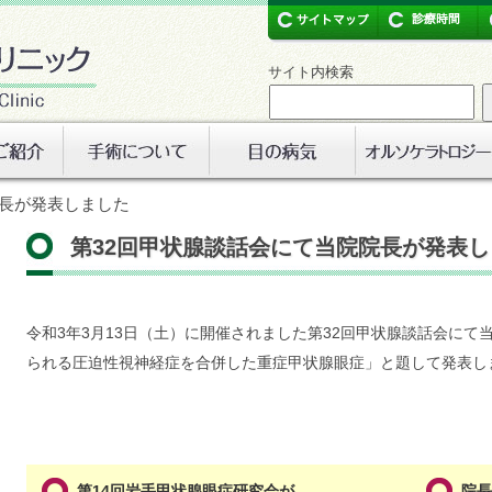
サイト内検索
院長が発表しました
第32回甲状腺談話会にて当院院長が発表
令和3年3月13日（土）に開催されました第32回甲状腺談話会に
られる圧迫性視神経症を合併した重症甲状腺眼症」と題して発表し
第14回岩手甲状腺眼症研究会が…
院