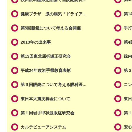
健康プラザ 涙の病気「ドライア…
第1
第5回眼鏡について考える会開催
手
2013年の出来事
第4
第13回東北屈折矯正研究会
緑
平成24年度岩手県教育表彰
第
第３回眼鏡について考える眼科医…
コ
東日本大震災募金について
東
第１回岩手甲状腺眼症研究会
第
カルテビューアシステム
安心