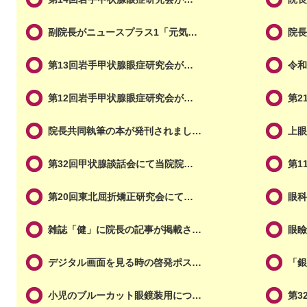
副院長がニュースプラス1「元気…
院
第13回岩手甲状腺眼症研究会が…
令和
第12回岩手甲状腺眼症研究会が…
第2
院長共同執筆の本が発刊されまし…
上
第32回甲状腺談話会にて当院院…
第1
第20回東北屈折矯正研究会にて…
眼
雑誌「健」に院長の記事が掲載さ…
眼
デジタル画面を見る時の啓発ポス…
「
小児のブルーカット眼鏡装用につ…
第3