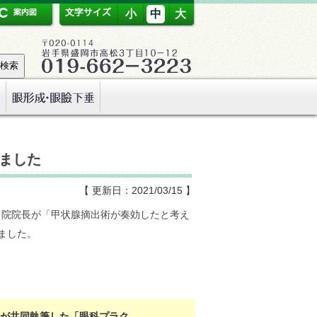
小
中
大
しました
【 更新日：2021/03/15 】
て当院院長が「甲状腺摘出術が奏効したと考え
ました。
長が共同執筆した「眼科プラク…