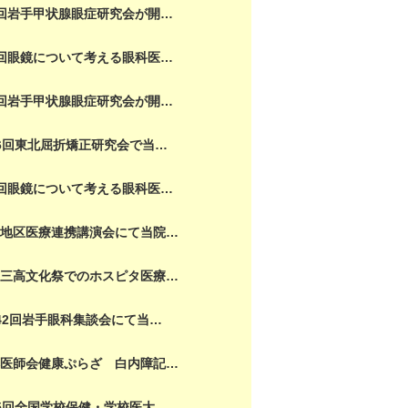
回岩手甲状腺眼症研究会が開…
回眼鏡について考える眼科医…
回岩手甲状腺眼症研究会が開…
6回東北屈折矯正研究会で当…
回眼鏡について考える眼科医…
園地区医療連携講演会にて当院…
岡三高文化祭でのホスピタ医療…
42回岩手眼科集談会にて当…
本医師会健康ぷらざ 白内障記…
5回全国学校保健・学校医大…