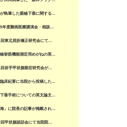
長が執筆した眼瞼下垂に関する…
5年度難病医療講演会・相談…
1回東北屈折矯正研究会にて…
眼瞼挙筋機能測定用めがねの英…
1回岩手甲状腺眼症研究会が…
科臨床紀要に当院から投稿した…
瞼下垂手術についての英文論文…
銀海」に院長の記事が掲載され…
2回甲状腺談話会にて当院院…