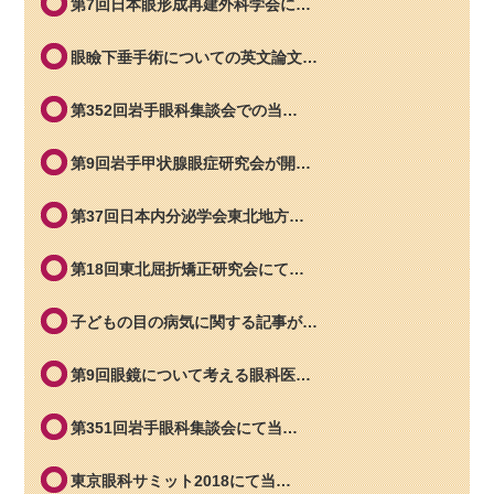
第7回日本眼形成再建外科学会に…
眼瞼下垂手術についての英文論文…
第352回岩手眼科集談会での当…
第9回岩手甲状腺眼症研究会が開…
第37回日本内分泌学会東北地方…
第18回東北屈折矯正研究会にて…
子どもの目の病気に関する記事が…
第9回眼鏡について考える眼科医…
第351回岩手眼科集談会にて当…
東京眼科サミット2018にて当…