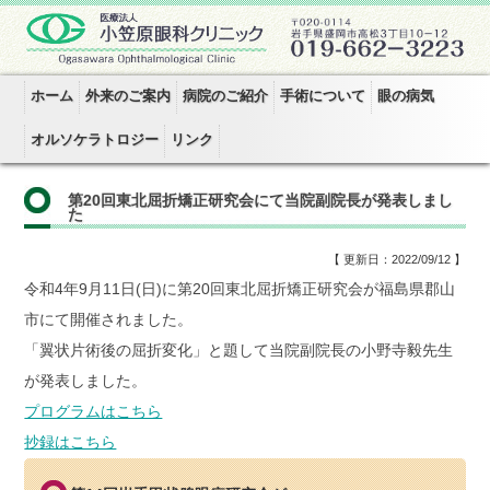
ホーム
外来のご案内
病院のご紹介
手術について
眼の病気
オルソケラトロジー
リンク
第20回東北屈折矯正研究会にて当院副院長が発表しまし
た
【 更新日：2022/09/12 】
令和4年9月11日(日)に第20回東北屈折矯正研究会が福島県郡山
市にて開催されました。
「翼状片術後の屈折変化」と題して当院副院長の小野寺毅先生
が発表しました。
プログラムはこちら
抄録はこちら