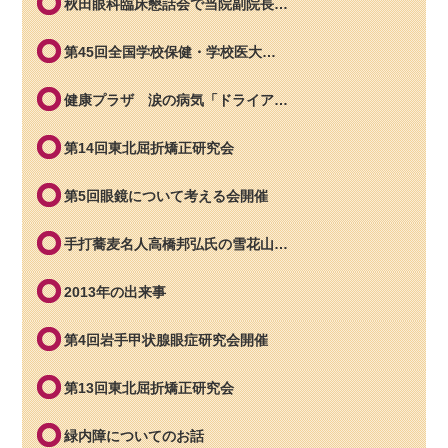
秋田眼科臨床懇話会で当院副院長…
第45回全国学校保健・学校医大…
健康プラザ 涙の病気「ドライア…
第14回東北屈折矯正研究会
第5回眼鏡について考える会開催
手打蕎麦名人高橋邦弘氏の雪花山…
2013年の出来事
第4回岩手甲状腺眼症研究会開催
第13回東北屈折矯正研究会
緑内障についてのお話