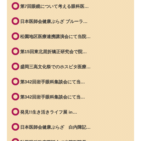
第7回眼鏡について考える眼科医…
日本医師会健康ぷらざ ブルーラ…
松園地区医療連携講演会にて当院…
第15回東北屈折矯正研究会で院…
盛岡三高文化祭でのホスピタ医療…
第342回岩手眼科集談会にて当…
第342回岩手眼科集談会にて当…
発見!!生き活きライフ展 in…
日本医師会健康ぷらざ 白内障記…