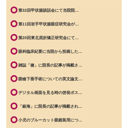
第32回甲状腺談話会にて当院院…
第11回岩手甲状腺眼症研究会が…
第20回東北屈折矯正研究会にて…
眼科臨床紀要に当院から投稿した…
雑誌「健」に院長の記事が掲載さ…
眼瞼下垂手術についての英文論文…
デジタル画面を見る時の啓発ポス…
「銀海」に院長の記事が掲載され…
小児のブルーカット眼鏡装用につ…