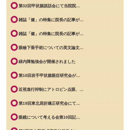
第32回甲状腺談話会にて当院院…
雑誌「健」の特集に院長の記事が…
雑誌「健」の特集に院長の記事が…
眼瞼下垂手術についての英文論文…
緑内障勉強会が開催されました
第10回岩手甲状腺眼症研究会が…
近視進行抑制にアトロピン点眼、…
第19回東北屈折矯正研究会にて…
眼鏡について考える会第10回記…