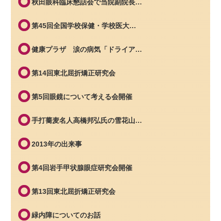
秋田眼科臨床懇話会で当院副院長…
第45回全国学校保健・学校医大…
健康プラザ 涙の病気「ドライア…
第14回東北屈折矯正研究会
第5回眼鏡について考える会開催
手打蕎麦名人高橋邦弘氏の雪花山…
2013年の出来事
第4回岩手甲状腺眼症研究会開催
第13回東北屈折矯正研究会
緑内障についてのお話