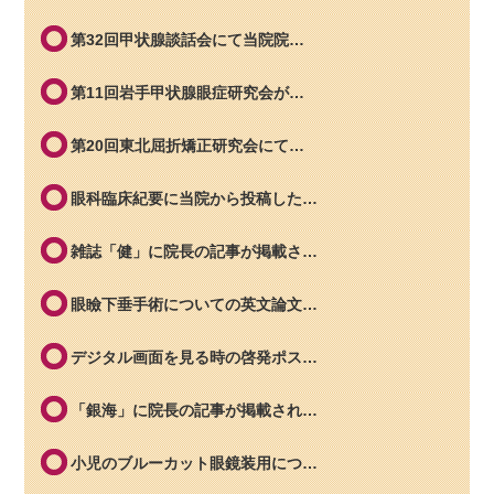
第32回甲状腺談話会にて当院院…
第11回岩手甲状腺眼症研究会が…
第20回東北屈折矯正研究会にて…
眼科臨床紀要に当院から投稿した…
雑誌「健」に院長の記事が掲載さ…
眼瞼下垂手術についての英文論文…
デジタル画面を見る時の啓発ポス…
「銀海」に院長の記事が掲載され…
小児のブルーカット眼鏡装用につ…