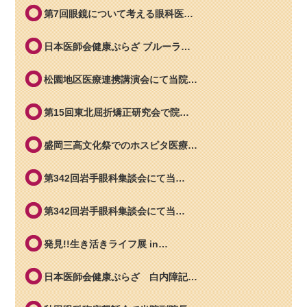
第7回眼鏡について考える眼科医…
日本医師会健康ぷらざ ブルーラ…
松園地区医療連携講演会にて当院…
第15回東北屈折矯正研究会で院…
盛岡三高文化祭でのホスピタ医療…
第342回岩手眼科集談会にて当…
第342回岩手眼科集談会にて当…
発見!!生き活きライフ展 in…
日本医師会健康ぷらざ 白内障記…