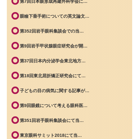
第7回日本眼形成再建外科学会に…
眼瞼下垂手術についての英文論文…
第352回岩手眼科集談会での当…
第9回岩手甲状腺眼症研究会が開…
第37回日本内分泌学会東北地方…
第18回東北屈折矯正研究会にて…
子どもの目の病気に関する記事が…
第9回眼鏡について考える眼科医…
第351回岩手眼科集談会にて当…
東京眼科サミット2018にて当…