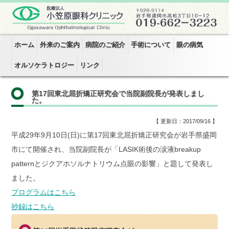
ホーム
外来のご案内
病院のご紹介
手術について
眼の病気
オルソケラトロジー
リンク
第17回東北屈折矯正研究会で当院副院長が発表しまし
た。
【 更新日：2017/09/16 】
平成29年9月10日(日)に第17回東北屈折矯正研究会が岩手県盛岡
市にて開催され、当院副院長が「LASIK術後の涙液breakup
patternとジクアホソルナトリウム点眼の影響」と題して発表し
ました。
プログラムはこちら
抄録はこちら