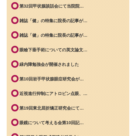
第32回甲状腺談話会にて当院院…
雑誌「健」の特集に院長の記事が…
雑誌「健」の特集に院長の記事が…
眼瞼下垂手術についての英文論文…
緑内障勉強会が開催されました
第10回岩手甲状腺眼症研究会が…
近視進行抑制にアトロピン点眼、…
第19回東北屈折矯正研究会にて…
眼鏡について考える会第10回記…