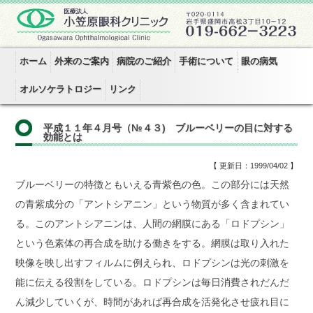
ホーム
外来のご案内
病院のご紹介
手術について
眼の病気
オルソケラトロジー
リンク
平成１１年４月号（№４３) ブルーベリーの目に対する
効能とは
【 更新日：1999/04/02 】
ブルーベリーの特徴ともいえる青紫色の色。この部分には天然
の青紫成分の「アントシアニン」という物質が多く含まれてい
る。このアントシアニンは、人間の網膜にある「ロドプシン」
という色素体の再合成を助ける働きをする。網膜は取り入れた
映像を映し出すフィルムに例えられ、ロドプシンは光の刺激を
能に伝える役割をしている。ロドプシンは毎日消費されだんだ
ん減少していくが、時間があれば再合成を活発化させ疲れ目に