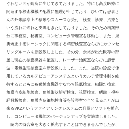
ぐわない面が随所に生じてきておりました。特にも高度医療に
関連する検査機械の配置に無理が生じており、ひいては患者さ
んの外来診察上の移動やスムースな受付、検査、診療、治療と
いう流れに遅れと支障をきたしておりました。そのため増築部
分に事務室、秘書室、コンピュータ管理室を移動し、また、屈
折矯正手術レーシックに関連する精密検査室ならびにカウンセ
リングルームを新設致しました。その分、余裕が出た既存の部
屋に現在の検査機器を配置し、レーザー治療室ならびに超音
波・電気生理検査室を新設致しました。また、当院の診療で使
用しているカルテビューアシステムというカルテ管理体制を維
持するとともに各種検査機器すなわち眼底検査、細隙灯検査、
角膜内皮細胞検査、角膜形状解析検査、視野検査、網膜・視神
経解析検査、角膜内皮細胞検査等を診察室で全て見ることが出
来るVK2というファイアリングシステムの容量とソフトを拡充
し、コンピュータ機能のバージョンアップを実施致しました。
院内の待合室を大きく拡充することはできませんでしたが、