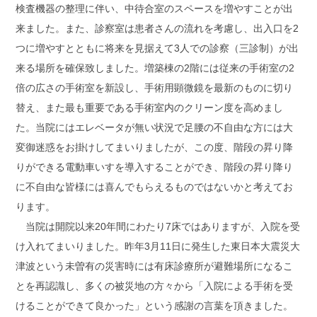
検査機器の整理に伴い、中待合室のスペースを増やすことが出
来ました。また、診察室は患者さんの流れを考慮し、出入口を2
つに増やすとともに将来を見据えて3人での診察（三診制）が出
来る場所を確保致しました。増築棟の2階には従来の手術室の2
倍の広さの手術室を新設し、手術用顕微鏡を最新のものに切り
替え、また最も重要である手術室内のクリーン度を高めまし
た。当院にはエレベータが無い状況で足腰の不自由な方には大
変御迷惑をお掛けしてまいりましたが、この度、階段の昇り降
りができる電動車いすを導入することができ、階段の昇り降り
に不自由な皆様には喜んでもらえるものではないかと考えてお
ります。
当院は開院以来20年間にわたり7床ではありますが、入院を受
け入れてまいりました。昨年3月11日に発生した東日本大震災大
津波という未曽有の災害時には有床診療所が避難場所になるこ
とを再認識し、多くの被災地の方々から「入院による手術を受
けることができて良かった」という感謝の言葉を頂きました。