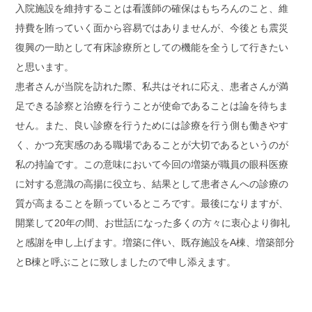
入院施設を維持することは看護師の確保はもちろんのこと、維
持費を賄っていく面から容易ではありませんが、今後とも震災
復興の一助として有床診療所としての機能を全うして行きたい
と思います。
患者さんが当院を訪れた際、私共はそれに応え、患者さんが満
足できる診察と治療を行うことが使命であることは論を待ちま
せん。また、良い診療を行うためには診療を行う側も働きやす
く、かつ充実感のある職場であることが大切であるというのが
私の持論です。この意味において今回の増築が職員の眼科医療
に対する意識の高揚に役立ち、結果として患者さんへの診療の
質が高まることを願っているところです。最後になりますが、
開業して20年の間、お世話になった多くの方々に衷心より御礼
と感謝を申し上げます。増築に伴い、既存施設をA棟、増築部分
とB棟と呼ぶことに致しましたので申し添えます。