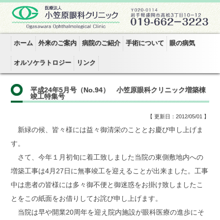
ホーム
外来のご案内
病院のご紹介
手術について
眼の病気
オルソケラトロジー
リンク
平成24年5月号（No.94） 小笠原眼科クリニック増築棟
竣工特集号
【 更新日：2012/05/01 】
新緑の候、皆々様には益々御清栄のこととお慶び申し上げま
す。
さて、今年１月初旬に着工致しました当院の東側敷地内への
増築工事は4月27日に無事竣工を迎えることが出来ました。工事
中は患者の皆様には多々御不便と御迷惑をお掛け致しましたこ
とをこの紙面をお借りしてお詫び申し上げます。
当院は早や開業20周年を迎え院内施設が眼科医療の進歩にそ