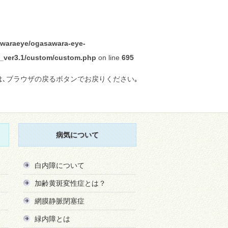
waraeye/ogasawara-eye-
ra_ver3.1/custom/custom.php
on line
695
は､ブラウザの戻るボタンでお戻りください｡
病気について
白内障について
加齢黄斑変性症とは？
網膜静脈閉塞症
緑内障とは