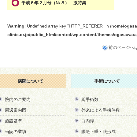
平成６年２月号（№８） 涙特集…
Warning
: Undefined array key "HTTP_REFERER" in
/home/ogasa
clinic.or.jp/public_html/control/wp-content/themes/ogasawa
前のページへ
病院について
手術について
院内のご案内
総手術数
周辺案内図
外来による手術件数
施設基準
白内障
当院の業績
眼瞼下垂・眼形成