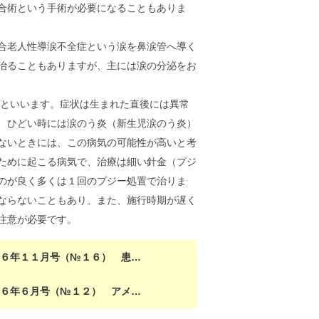
合術という手術が必要になることもありま
合老人性導涙不全症という涙を鼻涙管へ導く
治ることもありますが、主には涙の分泌をお
といいます。症状は生まれた直後には異常
、ひどい時には涙のう炎（新生児涙のう炎）
ないときには、この病気の可能性が高いと考
ために起こる病気で、治療は細い針金（プジ
のが良く多くは１回のプジー処置で治りま
ならないこともあり、また、施行時期が遅く
注意が必要です。
成６年１１月号（№１６） 患…
成６年６月号（№１２） アメ…