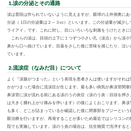
1.涙の分泌とその通路
涙は普段は作られていないように見えますが、眼球の上外側奥にあ
分泌（ 1日の分泌量は２～３cc）といいます。この分泌量が減少
ライアイ」です。これに対し、目にいろいろな刺激をうけたときに
これらの涙は、目頭の上下に１つずつ小さい孔（涙点）から涙小
鼻から口へ抜けています。目薬をさした後に苦味を感じたり、泣い
ています。
2.流涙症（なみだ目）について
よく『涙腺がつまった』という表現を患者さんは使いますがそれは
かがつまった場合に流涙症が生じます。最も多い病気が鼻涙管閉塞
鼻涙管に涙が流れる前にある涙のうの炎症（涙のう炎：目頭を押さ
は大きく腫れ上がり痛みを伴います）の後によくおこります。鼻涙
も多く、どこが詰まっているか確認した後に閉塞部をプジーという
眼治療を行いますが、再発することが多いため最近ではシリコンの
院でも実施しています。涙のう炎の場合は、抗生物質で洗浄すると