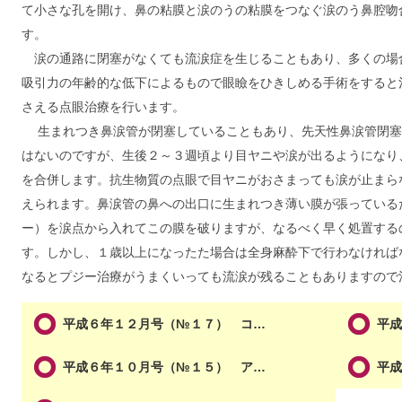
て小さな孔を開け、鼻の粘膜と涙のうの粘膜をつなぐ涙のう鼻腔吻
す。
涙の通路に閉塞がなくても流涙症を生じることもあり、多くの場
吸引力の年齢的な低下によるもので眼瞼をひきしめる手術をすると
さえる点眼治療を行います。
生まれつき鼻涙管が閉塞していることもあり、先天性鼻涙管閉塞
はないのですが、生後２～３週頃より目ヤニや涙が出るようになり
を合併します。抗生物質の点眼で目ヤニがおさまっても涙が止まら
えられます。鼻涙管の鼻への出口に生まれつき薄い膜が張っている
ー）を涙点から入れてこの膜を破りますが、なるべく早く処置する
す。しかし、１歳以上になったた場合は全身麻酔下で行わなければ
なるとプジー治療がうまくいっても流涙が残ることもありますので
平成６年１２月号（№１７） コ…
平
平成６年１０月号（№１５） ア…
平