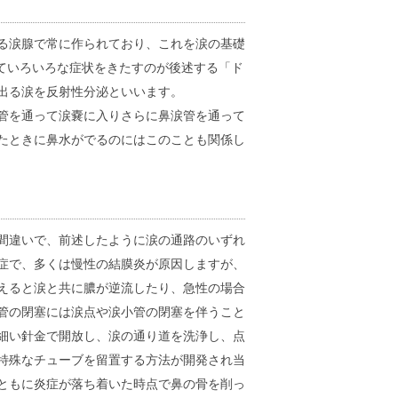
る涙腺で常に作られており、これを涙の基礎
していろいろな症状をきたすのが後述する「ド
出る涙を反射性分泌といいます。
管を通って涙嚢に入りさらに鼻涙管を通って
たときに鼻水がでるのにはこのことも関係し
間違いで、前述したように涙の通路のいずれ
症で、多くは慢性の結膜炎が原因しますが、
えると涙と共に膿が逆流したり、急性の場合
管の閉塞には涙点や涙小管の閉塞を伴うこと
細い針金で開放し、涙の通り道を洗浄し、点
特殊なチューブを留置する方法が開発され当
ともに炎症が落ち着いた時点で鼻の骨を削っ