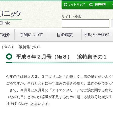
サイト内検索
号（№８） 涙特集その１
平成６年２月号（№８） 涙特集その１
今年の冬は最近の２、３年よりは寒さが厳しく、雪の量も多いよう
ごろですが、それとともに平年並みの暑さの夏と、豊作の秋であっ
さて、今月号と来月号の『アイマンスリー』では涙に関する病気
（なみだ目）と涙の分泌量が不足するために起こる涙液分泌減少症
り上げてみたいと思います。