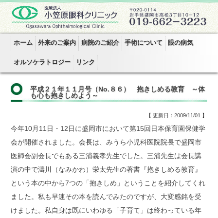
ホーム
外来のご案内
病院のご紹介
手術について
眼の病気
オルソケラトロジー
リンク
平成２１年１１月号（No.８６） 抱きしめる教育 ～体
も心も抱きしめよう～
【 更新日：2009/11/01 】
今年10月11日・12日に盛岡市において第15回日本保育園保健学
会が開催されました。会長は、みうら小児科医院院長で盛岡市
医師会副会長でもある三浦義孝先生でした。三浦先生は会長講
演の中で濤川（なみかわ）栄太先生の著書『抱きしめる教育』
という本の中から7つの「抱きしめ」ということを紹介してくれ
ました。私も早速その本を読んでみたのですが、大変感銘を受
けました。私自身は既にいわゆる「子育て」は終わっている年