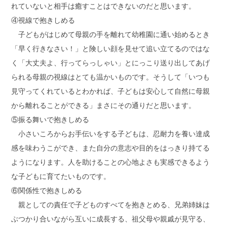
れていないと相手は癒すことはできないのだと思います。
④視線で抱きしめる
子どもがはじめて母親の手を離れて幼稚園に通い始めるとき
「早く行きなさい！」と険しい顔を見せて追い立てるのではな
く「大丈夫よ、行ってらっしゃい」とにっこり送り出してあげ
られる母親の視線はとても温かいものです。そうして「いつも
見守ってくれているとわかれば、子どもは安心して自然に母親
から離れることができる」まさにその通りだと思います。
⑤振る舞いで抱きしめる
小さいころからお手伝いをする子どもは、忍耐力を養い達成
感を味わうこができ、また自分の意志や目的をはっきり持てる
ようになります。人を助けることの心地よさも実感できるよう
な子どもに育てたいものです。
⑥関係性で抱きしめる
親としての責任で子どものすべてを抱きとめる、兄弟姉妹は
ぶつかり合いながら互いに成長する、祖父母や親戚が見守る、