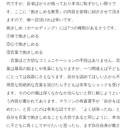
代ですが、反省ばかりが残っており本当に恥ずかしい限りで
す。ここに『抱きしめる教育』の内容を皆様に紹介させて頂き
ますので、御一読頂ければ幸いです。
抱きしめ（ホールディング）には7つの種類があるそうです。
①体で抱きしめる
②心で抱きしめる
③言葉で抱きしめる
言葉ほど大切なコミュニケーションの手段はありません。言
葉は最高の励ましや良薬にもなりますが、一つ間違えば子ども
にとっては凶器にさえなります。自分を認めてほしい人から不
用意な拒絶的な言葉を浴びたら子どもは非常なショックを受け
ます。その心の傷は深くなかなか治らないと肝に銘じようとい
う内容が書かれてあります。マラソンの有森選手が「自分をほ
めたい」と言ったのは有名な話ですが、「よく頑張ったね」と
自分を言葉で抱きしめることも大切であると同じように、本当
に子どもに良くしてやりたいと思ったら、まず自分自身が癒さ