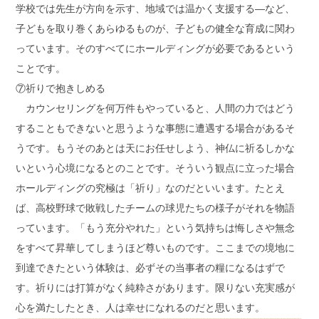
学校では先生が方向を示す、地域では温かく支援する―など、
子どもを取り巻くあらゆるものが、子どもの健全な育成に関わ
っています。そのすべてにホールディングが必要であるという
ことです。
⑦祈りで抱きしめる
カウンセリングを何万件もやっていると、人間の力ではどう
することもできないと思うような事態に遭遇する場合があるそ
うです。もうそのあとは天にお任せしよう、神仏に祈るしかな
いという心境になるとのことです。そういう観点に立った場合
ホールディングの究極は「祈り」なのだといいます。たとえ
ば、高校野球で敗戦したチームの球児たちの様子がそれを物語
っています。「もう充分やれた」という気持ちは悔しさや無念
をすべて昇華してしまうほど尊いものです。ここまでの境地に
到達できたという体験は、必ずその当事者の糧になるはずで
す。祈りには打算がなく純粋さがあります。限りない充実感が
心を満たしたとき、人は幸せになれるのだと思います。