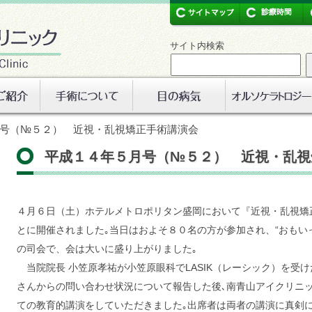
サイト内検索
月号（№５２） 近視・乱視矯正手術講演会
平成１４年５月号（№５２） 近視・乱視
４月６日（土）ホテルメトロポリタン盛岡において『近視・乱視矯
とに開催されました｡当日はおよそ８０名の方が参加され、“おもい
の司会で、会は大いに盛り上がりました｡
当院院長 小笠原孝祐が小笠原眼科でLASIK（レーシック）を受
さんからの問い合わせ状況について報告した後､南青山アイクリニック
ての教育的講演をしていただきました｡出席者は両者の講演に真剣