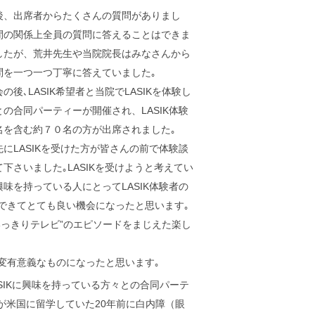
後、出席者からたくさんの質問がありまし
間の関係上全員の質問に答えることはできま
したが、荒井先生や当院院長はみなさんから
問を一つ一つ丁寧に答えていました｡
後､LASIK希望者と当院でLASIKを体験し
との合同パーティーが開催され、LASIK体験
名を含む約７０名の方が出席されました｡
にLASIKを受けた方が皆さんの前で体験談
下さいました｡LASIKを受けようと考えてい
興味を持っている人にとってLASIK体験者の
できてとても良い機会になったと思います｡
っきりテレビ”のエピソードをまじえた楽し
変有意義なものになったと思います｡
LASIKに興味を持っている方々との合同パーテ
が米国に留学していた20年前に白内障（眼