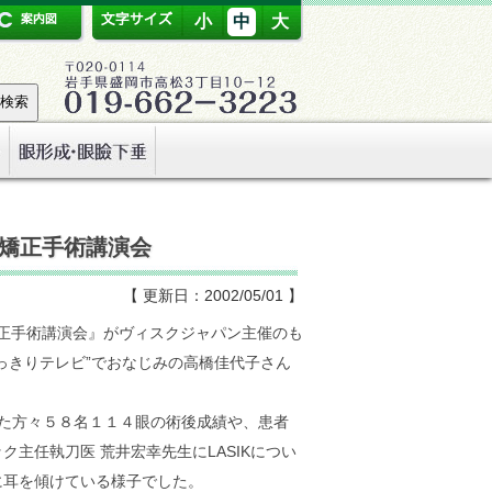
小
中
大
矯正手術講演会
【 更新日：2002/05/01 】
正手術講演会』がヴィスクジャパン主催のも
っきりテレビ”でおなじみの高橋佳代子さん
けた方々５８名１１４眼の術後成績や、患者
主任執刀医 荒井宏幸先生にLASIKについ
に耳を傾けている様子でした。