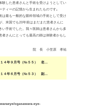
体験した患者さんと手術を受けようとしてい
ーティーの記憶から生まれたものです｡
は最も一般的な眼科領域の手術として受け
が、米国でも20年前はまだまだ患者さんに
きい手術でした。我々医師は患者さんから多
患者さんにとっても最高の師は体験者かもし
院 長 小笠原 孝祐
成１４年９月号（№５５） 老…
成１４年６月号（№５３） 副…
waraeye/ogasawara-eye-