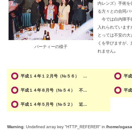
内レンズ）手術を
る方々との合同パ
今では白内障手術
入れられています
とっては不安の大
くを学びますが、
パーティーの様子
れません｡
平成１４年１２月号（№５６） …
平
平成１４年８月号（№５４） 不…
平
平成１４年５月号（№５２） 近…
Warning
: Undefined array key "HTTP_REFERER" in
/home/ogasa