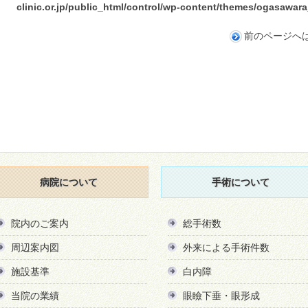
clinic.or.jp/public_html/control/wp-content/themes/ogasawa
前のページへ
病院について
手術について
院内のご案内
総手術数
周辺案内図
外来による手術件数
施設基準
白内障
当院の業績
眼瞼下垂・眼形成