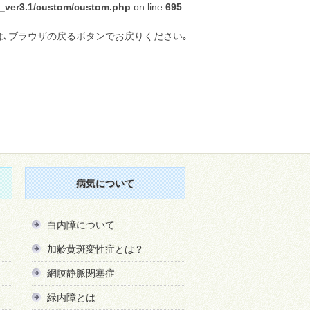
ra_ver3.1/custom/custom.php
on line
695
は､ブラウザの戻るボタンでお戻りください｡
病気について
白内障について
加齢黄斑変性症とは？
網膜静脈閉塞症
緑内障とは