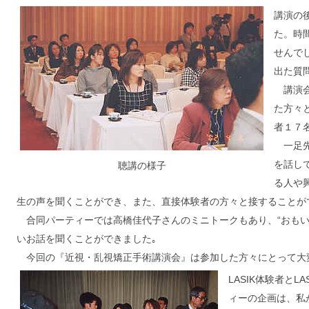
講演の
た。時
せんで
出た質
講演会の
た方々
者１７
一足先
を話して
聴講の様子
る人や
生の声を聞くことができ、また、直接体験者の方々と接することが
合同パーティーでは高橋佳代子さんのミニトークもあり、“おもい
いお話を聞くことができました｡
今回の『近視・乱視矯正手術講演会』は参加した方々にとって大
LASIK体験者と
ィーの企画は、私