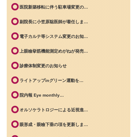
医院新築移転に伴う駐車場変更の…
副院長に小笠原聡医師が着任しま…
電子カルテ等システム変更のお知…
上眼瞼挙筋機能測定めがねが発売…
診療体制変更のお知らせ
ライトアップinグリーン運動を…
院内報 Eye monthly…
オルソケラトロジーによる近視進…
眼形成・眼瞼下垂の項を更新しま…