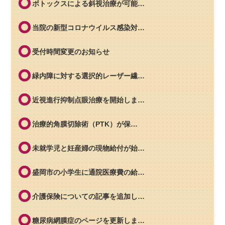
ボトックスによる斜視治療が可能…
当院の新型コロナウイルス感染対…
受付時間変更のお知らせ
緑内障に対する選択的レーザー繊…
近視進行抑制点眼治療を開始しま…
治療的角膜切除術（PTK）が保…
未就学児と妊産婦の現物給付が始…
盛岡市の小学生に通院医療費の給…
介護保険についての記事を追加し…
糖尿病網膜症のページを更新しま…