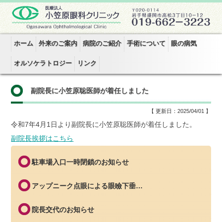
ホーム
外来のご案内
病院のご紹介
手術について
眼の病気
オルソケラトロジー
リンク
副院長に小笠原聡医師が着任しました
【 更新日：2025/04/01 】
令和7年4月1日より副院長に小笠原聡医師が着任しました。
副院長挨拶はこちら
駐車場入口一時閉鎖のお知らせ
アップニーク点眼による眼瞼下垂…
院長交代のお知らせ