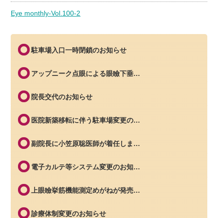
Eye monthly-Vol.100-2
駐車場入口一時閉鎖のお知らせ
アップニーク点眼による眼瞼下垂…
院長交代のお知らせ
医院新築移転に伴う駐車場変更の…
副院長に小笠原聡医師が着任しま…
電子カルテ等システム変更のお知…
上眼瞼挙筋機能測定めがねが発売…
診療体制変更のお知らせ