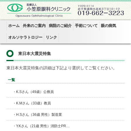
ホーム
外来のご案内
病院のご紹介
手術について
眼の病気
オルソケラトロジー
リンク
東日本大震災特集
東日本大震災特集の詳細は下記より選択してご覧ください。
一覧
・K.Sさん（49歳）公務員
・K.Mさん（33歳）教員
・H.Sさん（36歳 男性）製造業
・Y.Kさん（21歳 男性）消防士PR…