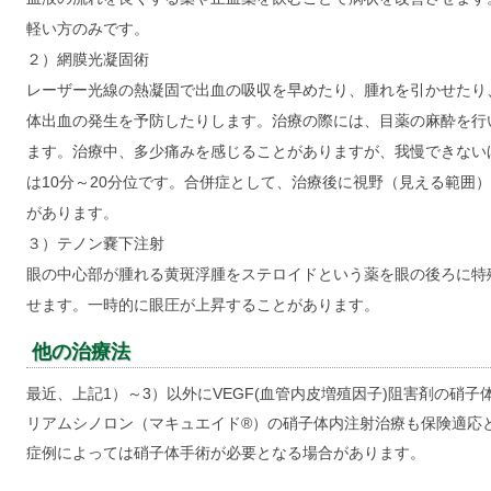
軽い方のみです。
２）網膜光凝固術
レーザー光線の熱凝固で出血の吸収を早めたり、腫れを引かせたり
体出血の発生を予防したりします。治療の際には、目薬の麻酔を行
ます。治療中、多少痛みを感じることがありますが、我慢できない
は10分～20分位です。合併症として、治療後に視野（見える範囲
があります。
３）テノン嚢下注射
眼の中心部が腫れる黄斑浮腫をステロイドという薬を眼の後ろに特
せます。一時的に眼圧が上昇することがあります。
他の治療法
最近、上記1）～3）以外にVEGF(血管内皮増殖因子)阻害剤の硝
リアムシノロン（マキュエイド®）の硝子体内注射治療も保険適応
症例によっては硝子体手術が必要となる場合があります。