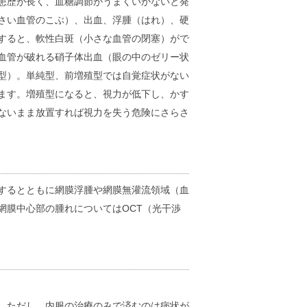
患歴が長く、血糖調節がうまくいかないと発
さい血管のこぶ）、出血、浮腫（はれ）、硬
すると、軟性白斑（小さな血管の閉塞）がで
血管が破れる硝子体出血（眼の中のゼリー状
型）。単純型、前増殖型では自覚症状がない
ます。増殖型になると、視力が低下し、かす
ないまま放置すれば視力を失う危険にさらさ
するとともに網膜浮腫や網膜無灌流領域（血
網膜中心部の腫れについてはOCT（光干渉
。ただし、内服の治療のみで済むのは病状が