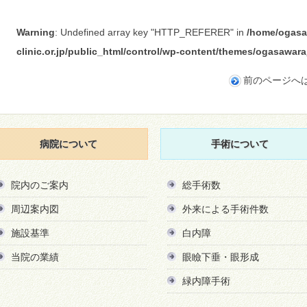
Warning
: Undefined array key "HTTP_REFERER" in
/home/ogasa
clinic.or.jp/public_html/control/wp-content/themes/ogasawa
前のページへ
病院について
手術について
院内のご案内
総手術数
周辺案内図
外来による手術件数
施設基準
白内障
当院の業績
眼瞼下垂・眼形成
緑内障手術