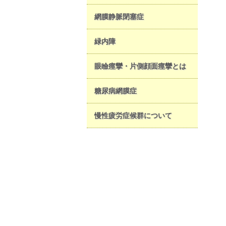
網膜静脈閉塞症
緑内障
眼瞼痙攣・片側顔面痙攣とは
糖尿病網膜症
慢性疲労症候群について