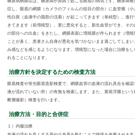
糖尿病網膜症は、糖尿病が原因で起こる眼底の病気です。糖尿病罹
症し、眼底の網膜（カメラのフィルムの役目の部分）に血管瘤（小
性白斑（血液中の脂肪の沈着）が起こってきます（単純型）。進行
きてきます（前増殖型）。更に悪化すると、新生血管ができ、その
の部分への出血）をきたし、網膜表面に増殖膜が作られます（増殖
ことが多く、患者さん自身が悪化を気づかないまま過ごしてしまい
み感などを感じるようになります。増殖型になった場合に治療をし
れることになります。
治療方針を決定するための検査方法
眼底検査や蛍光眼底造影検査で、網膜血管の血液の流れ具合を確認
液が流れていない所）の有無を検索します。また、黄斑浮腫という
断層撮影）検査を行います。
治療方法・目的と合併症
１）内服治療
血液の流れを良くする薬や止血薬を飲むことで病状を改善させます