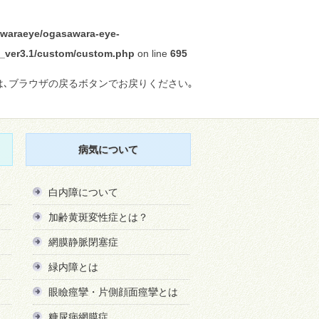
waraeye/ogasawara-eye-
ra_ver3.1/custom/custom.php
on line
695
は､ブラウザの戻るボタンでお戻りください｡
病気について
白内障について
加齢黄斑変性症とは？
網膜静脈閉塞症
緑内障とは
眼瞼痙攣・片側顔面痙攣とは
糖尿病網膜症